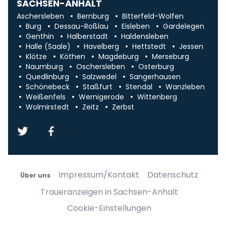
SACHSEN-ANHALT
Aschersleben
Bernburg
Bitterfeld-Wolfen
Burg
Dessau-Roßlau
Eisleben
Gardelegen
Genthin
Halberstadt
Haldensleben
Halle (Saale)
Havelberg
Hettstedt
Jessen
Klötze
Köthen
Magdeburg
Merseburg
Naumburg
Oschersleben
Osterburg
Quedlinburg
Salzwedel
Sangerhausen
Schönebeck
Staßfurt
Stendal
Wanzleben
Weißenfels
Wernigerode
Wittenberg
Wolmirstedt
Zeitz
Zerbst
Impressum/Kontakt
Datenschutz
Über uns
Traueranzeigen in Sachsen-Anhalt
Cookie-Einstellungen