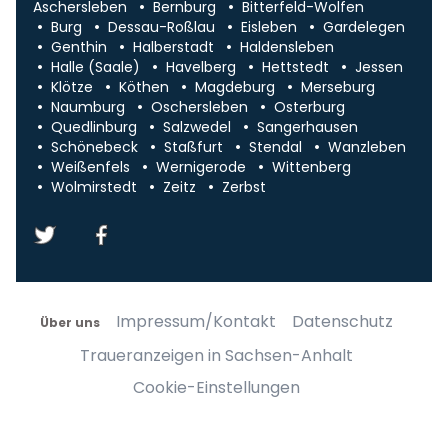
Aschersleben
Bernburg
Bitterfeld-Wolfen
Burg
Dessau-Roßlau
Eisleben
Gardelegen
Genthin
Halberstadt
Haldensleben
Halle (Saale)
Havelberg
Hettstedt
Jessen
Klötze
Köthen
Magdeburg
Merseburg
Naumburg
Oschersleben
Osterburg
Quedlinburg
Salzwedel
Sangerhausen
Schönebeck
Staßfurt
Stendal
Wanzleben
Weißenfels
Wernigerode
Wittenberg
Wolmirstedt
Zeitz
Zerbst
Impressum/Kontakt
Datenschutz
Über uns
Traueranzeigen in Sachsen-Anhalt
Cookie-Einstellungen