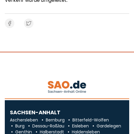
Verkehr wurde umgeleitet.
SACHSEN-ANHALT
Aschersleben
Bernburg
Bitterfeld-Wolfen
Burg
Dessau-Roßlau
Eisleben
Gardelegen
Genthin
Halberstadt
Haldensleben