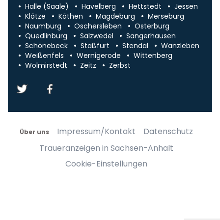
Halle (Saale)
Havelberg
Hettstedt
Jessen
Klötze
Köthen
Magdeburg
Merseburg
Naumburg
Oschersleben
Osterburg
Quedlinburg
Salzwedel
Sangerhausen
Schönebeck
Staßfurt
Stendal
Wanzleben
Weißenfels
Wernigerode
Wittenberg
Wolmirstedt
Zeitz
Zerbst
Impressum/Kontakt
Datenschutz
Über uns
Traueranzeigen in Sachsen-Anhalt
Cookie-Einstellungen