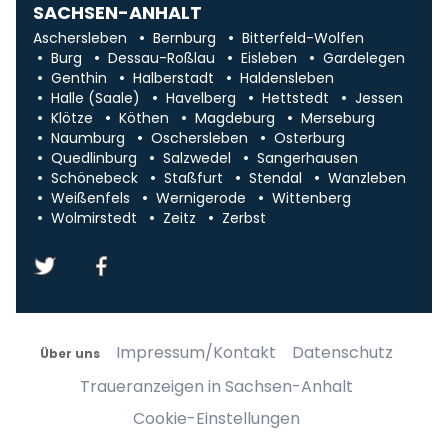
SACHSEN-ANHALT
Aschersleben
Bernburg
Bitterfeld-Wolfen
Burg
Dessau-Roßlau
Eisleben
Gardelegen
Genthin
Halberstadt
Haldensleben
Halle (Saale)
Havelberg
Hettstedt
Jessen
Klötze
Köthen
Magdeburg
Merseburg
Naumburg
Oschersleben
Osterburg
Quedlinburg
Salzwedel
Sangerhausen
Schönebeck
Staßfurt
Stendal
Wanzleben
Weißenfels
Wernigerode
Wittenberg
Wolmirstedt
Zeitz
Zerbst
Impressum/Kontakt
Datenschutz
Über uns
Traueranzeigen in Sachsen-Anhalt
Cookie-Einstellungen