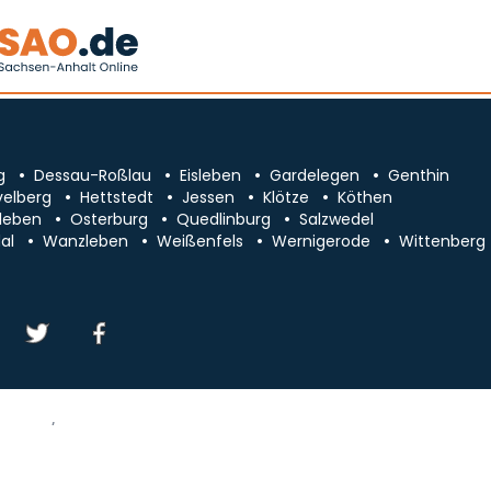
g
Dessau-Roßlau
Eisleben
Gardelegen
Genthin
velberg
Hettstedt
Jessen
Klötze
Köthen
leben
Osterburg
Quedlinburg
Salzwedel
al
Wanzleben
Weißenfels
Wernigerode
Wittenberg
essum/Kontakt
Datenschutz
chsen-Anhalt
Cookie-Einstellungen