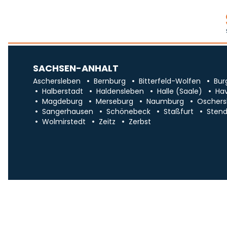
SACHSEN-ANHALT
Aschersleben
Bernburg
Bitterfeld-Wolfen
Bur
Halberstadt
Haldensleben
Halle (Saale)
Ha
Magdeburg
Merseburg
Naumburg
Oschers
Sangerhausen
Schönebeck
Staßfurt
Stend
Wolmirstedt
Zeitz
Zerbst
Impr
Über uns
Traueranzeigen in Sa