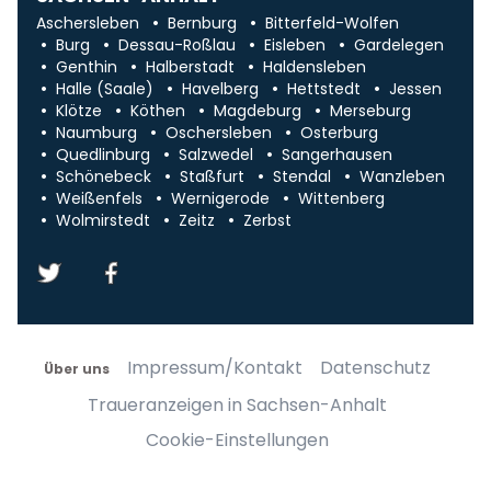
Aschersleben
Bernburg
Bitterfeld-Wolfen
Burg
Dessau-Roßlau
Eisleben
Gardelegen
Genthin
Halberstadt
Haldensleben
Halle (Saale)
Havelberg
Hettstedt
Jessen
Klötze
Köthen
Magdeburg
Merseburg
Naumburg
Oschersleben
Osterburg
Quedlinburg
Salzwedel
Sangerhausen
Schönebeck
Staßfurt
Stendal
Wanzleben
Weißenfels
Wernigerode
Wittenberg
Wolmirstedt
Zeitz
Zerbst
Impressum/Kontakt
Datenschutz
Über uns
Traueranzeigen in Sachsen-Anhalt
Cookie-Einstellungen