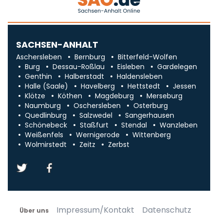
SACHSEN-ANHALT
Aschersleben
Bernburg
Bitterfeld-Wolfen
Burg
Dessau-Roßlau
Eisleben
Gardelegen
Genthin
Halberstadt
Haldensleben
Halle (Saale)
Havelberg
Hettstedt
Jessen
Klötze
Köthen
Magdeburg
Merseburg
Naumburg
Oschersleben
Osterburg
Quedlinburg
Salzwedel
Sangerhausen
Schönebeck
Staßfurt
Stendal
Wanzleben
Weißenfels
Wernigerode
Wittenberg
Wolmirstedt
Zeitz
Zerbst
Impressum/Kontakt
Datenschutz
Über uns