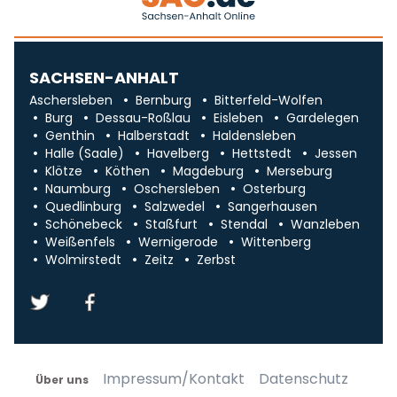
SACHSEN-ANHALT
Aschersleben
Bernburg
Bitterfeld-Wolfen
Burg
Dessau-Roßlau
Eisleben
Gardelegen
Genthin
Halberstadt
Haldensleben
Halle (Saale)
Havelberg
Hettstedt
Jessen
Klötze
Köthen
Magdeburg
Merseburg
Naumburg
Oschersleben
Osterburg
Quedlinburg
Salzwedel
Sangerhausen
Schönebeck
Staßfurt
Stendal
Wanzleben
Weißenfels
Wernigerode
Wittenberg
Wolmirstedt
Zeitz
Zerbst
Impressum/Kontakt
Datenschutz
Über uns