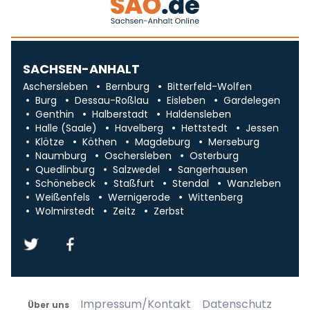
SACHSEN-ANHALT
Aschersleben
Bernburg
Bitterfeld-Wolfen
Burg
Dessau-Roßlau
Eisleben
Gardelegen
Genthin
Halberstadt
Haldensleben
Halle (Saale)
Havelberg
Hettstedt
Jessen
Klötze
Köthen
Magdeburg
Merseburg
Naumburg
Oschersleben
Osterburg
Quedlinburg
Salzwedel
Sangerhausen
Schönebeck
Staßfurt
Stendal
Wanzleben
Weißenfels
Wernigerode
Wittenberg
Wolmirstedt
Zeitz
Zerbst
Impressum/Kontakt
Datenschutz
Über uns