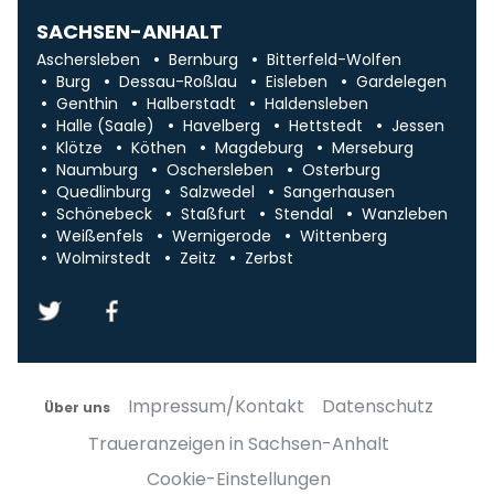
SACHSEN-ANHALT
Aschersleben
Bernburg
Bitterfeld-Wolfen
Burg
Dessau-Roßlau
Eisleben
Gardelegen
Genthin
Halberstadt
Haldensleben
Halle (Saale)
Havelberg
Hettstedt
Jessen
Klötze
Köthen
Magdeburg
Merseburg
Naumburg
Oschersleben
Osterburg
Quedlinburg
Salzwedel
Sangerhausen
Schönebeck
Staßfurt
Stendal
Wanzleben
Weißenfels
Wernigerode
Wittenberg
Wolmirstedt
Zeitz
Zerbst
Impressum/Kontakt
Datenschutz
Über uns
Traueranzeigen in Sachsen-Anhalt
Cookie-Einstellungen