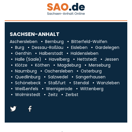
SACHSEN-ANHALT
Aschersleben
Bernburg
Bitterfeld-Wolfen
Burg
Dessau-Roßlau
Eisleben
Gardelegen
Genthin
Halberstadt
Haldensleben
Halle (Saale)
Havelberg
Hettstedt
Jessen
Klötze
Köthen
Magdeburg
Merseburg
Naumburg
Oschersleben
Osterburg
Quedlinburg
Salzwedel
Sangerhausen
Schönebeck
Staßfurt
Stendal
Wanzleben
Weißenfels
Wernigerode
Wittenberg
Wolmirstedt
Zeitz
Zerbst