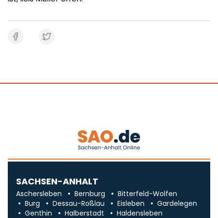
SACHSEN-ANHALT
Aschersleben
Bernburg
Bitterfeld-Wolfen
Burg
Dessau-Roßlau
Eisleben
Gardelegen
Genthin
Halberstadt
Haldensleben