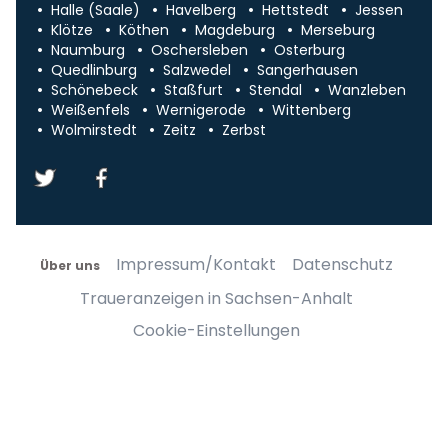
Halle (Saale)
Havelberg
Hettstedt
Jessen
Klötze
Köthen
Magdeburg
Merseburg
Naumburg
Oschersleben
Osterburg
Quedlinburg
Salzwedel
Sangerhausen
Schönebeck
Staßfurt
Stendal
Wanzleben
Weißenfels
Wernigerode
Wittenberg
Wolmirstedt
Zeitz
Zerbst
Impressum/Kontakt
Datenschutz
Über uns
Traueranzeigen in Sachsen-Anhalt
Cookie-Einstellungen