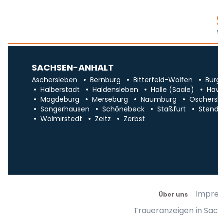
SACHSEN-ANHALT
Aschersleben
Bernburg
Bitterfeld-Wolfen
Bur
Halberstadt
Haldensleben
Halle (Saale)
Ha
Magdeburg
Merseburg
Naumburg
Oschers
Sangerhausen
Schönebeck
Staßfurt
Stend
Wolmirstedt
Zeitz
Zerbst
Impr
Über uns
Traueranzeigen in Sa