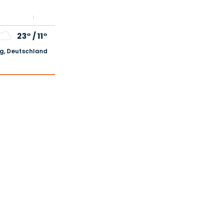
23°
/
11°
, Deutschland