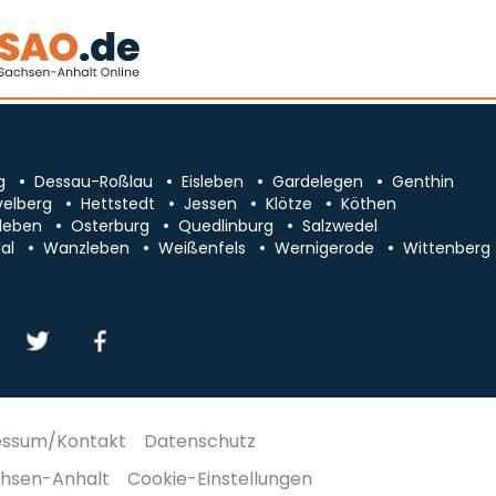
g
Dessau-Roßlau
Eisleben
Gardelegen
Genthin
velberg
Hettstedt
Jessen
Klötze
Köthen
leben
Osterburg
Quedlinburg
Salzwedel
al
Wanzleben
Weißenfels
Wernigerode
Wittenberg
essum/Kontakt
Datenschutz
chsen-Anhalt
Cookie-Einstellungen