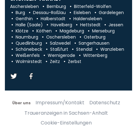
Aschersleben
Bernburg
Bitterfeld-Wolfen
Burg
Dessau-Roßlau
Eisleben
Gardelegen
Genthin
Halberstadt
Haldensleben
Halle (Saale)
Havelberg
Hettstedt
Jessen
Klötze
Köthen
Magdeburg
Merseburg
Naumburg
Oschersleben
Osterburg
Quedlinburg
Salzwedel
Sangerhausen
Schönebeck
Staßfurt
Stendal
Wanzleben
Weißenfels
Wernigerode
Wittenberg
Wolmirstedt
Zeitz
Zerbst
Impressum/Kontakt
Datenschutz
Über uns
Traueranzeigen in Sachsen-Anhalt
Cookie-Einstellungen