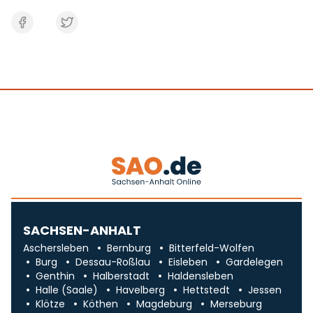
SACHSEN-ANHALT
Aschersleben
Bernburg
Bitterfeld-Wolfen
Burg
Dessau-Roßlau
Eisleben
Gardelegen
Genthin
Halberstadt
Haldensleben
Halle (Saale)
Havelberg
Hettstedt
Jessen
Klötze
Köthen
Magdeburg
Merseburg