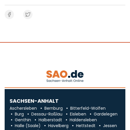
SACHSEN-ANHALT
Aschersleben
Bernburg
Bitterfeld-Wolfen
Burg
Dessau-Roßlau
Eisleben
Gardelegen
Genthin
Halberstadt
Haldensleben
Halle (Saale)
Havelberg
Hettstedt
Jessen