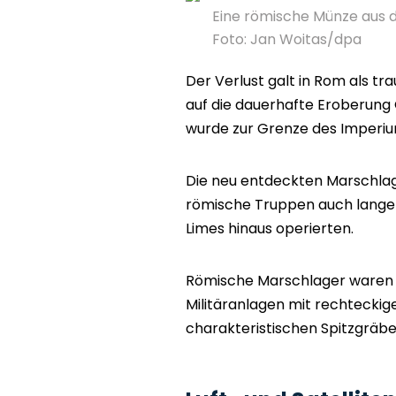
Eine römische Münze aus d
Foto: Jan Woitas/dpa
Der Verlust galt in Rom als t
auf die dauerhafte Eroberung 
wurde zur Grenze des Imperiu
Die neu entdeckten Marschlag
römische Truppen auch lange 
Limes hinaus operierten.
Römische Marschlager waren ho
Militäranlagen mit rechtecki
charakteristischen Spitzgräbe