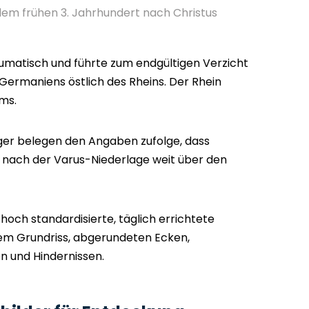
em frühen 3. Jahrhundert nach Christus
raumatisch und führte zum endgültigen Verzicht
Germaniens östlich des Rheins. Der Rhein
ms.
er belegen den Angaben zufolge, dass
nach der Varus-Niederlage weit über den
ch standardisierte, täglich errichtete
gem Grundriss, abgerundeten Ecken,
n und Hindernissen.