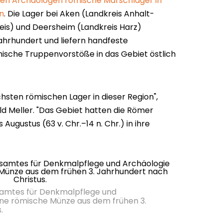
en Archäologen römische Marschlager in
n
. Die Lager bei Aken (Landkreis Anhalt-
kreis) und Deersheim (Landkreis Harz)
hrhundert und liefern handfeste
mische Truppenvorstöße in das Gebiet östlich
ichsten römischen Lager in dieser Region",
d Meller. "Das Gebiet hatten die Römer
s Augustus (63 v. Chr.–14 n. Chr.) in ihre
esamtes für Denkmalpflege und
ine römische Münze aus dem frühen 3.
s.