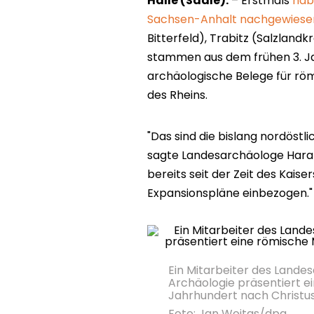
Halle (Saale).
– Erstmals
hab
Sachsen-Anhalt nachgewiese
Bitterfeld), Trabitz (Salzland
stammen aus dem frühen 3. Ja
archäologische Belege für rö
des Rheins.
"Das sind die bislang nordöstl
sagte Landesarchäologe Haral
bereits seit der Zeit des Kaiser
Expansionspläne einbezogen."
Ein Mitarbeiter des Land
Archäologie präsentiert e
Jahrhundert nach Christu
Foto: Jan Woitas/dpa