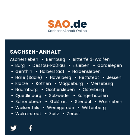
SACHSEN-ANHALT
Aschersleben
Bernburg
Bitterfeld-Wolfen
Burg
Dessau-Roßlau
Eisleben
Gardelegen
Genthin
Halberstadt
Haldensleben
Halle (Saale)
Havelberg
Hettstedt
Jessen
Klötze
Köthen
Magdeburg
Merseburg
Naumburg
Oschersleben
Osterburg
Quedlinburg
Salzwedel
Sangerhausen
Schönebeck
Staßfurt
Stendal
Wanzleben
Weißenfels
Wernigerode
Wittenberg
Wolmirstedt
Zeitz
Zerbst