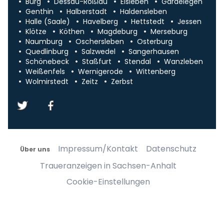
Burg
Dessau-Roßlau
Eisleben
Gardelegen
Genthin
Halberstadt
Haldensleben
Halle (Saale)
Havelberg
Hettstedt
Jessen
Klötze
Köthen
Magdeburg
Merseburg
Naumburg
Oschersleben
Osterburg
Quedlinburg
Salzwedel
Sangerhausen
Schönebeck
Staßfurt
Stendal
Wanzleben
Weißenfels
Wernigerode
Wittenberg
Wolmirstedt
Zeitz
Zerbst
Impressum/Kontakt
Datenschutz
Über uns
Traueranzeigen in Sachsen-Anhalt
Cookie-Einstellungen