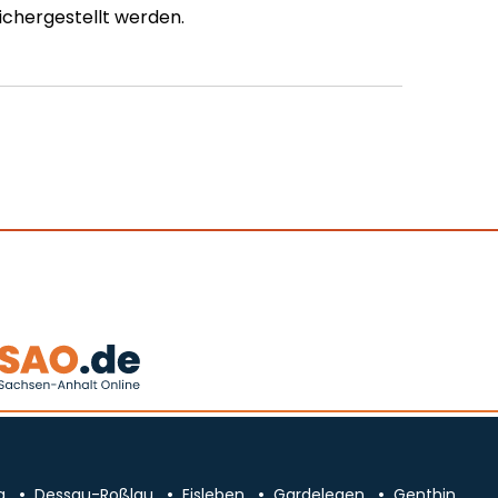
ichergestellt werden.
g
Dessau-Roßlau
Eisleben
Gardelegen
Genthin