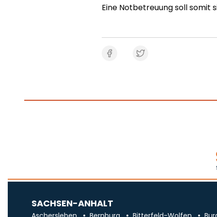
Eine Notbetreuung soll somit s
SACHSEN-ANHALT
Aschersleben
Bernburg
Bitterfeld-Wolfen
Bur