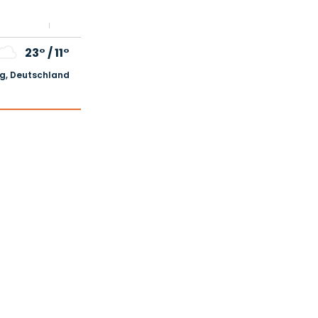
23°
/
11°
, Deutschland