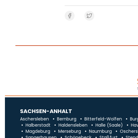
SACHSEN-ANHALT
Aschersleben
Bernburg
Bitterfeld-Wolfen
Bur
Halberstadt
Haldensleben
Halle (Saale)
Ha
Magdeburg
Merseburg
Naumburg
Oschers
Sangerhausen
Schönebeck
Staßfurt
Stend