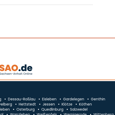
g
Dessau-Roßlau
Eisleben
Gardelegen
Genthin
velberg
Hettstedt
Jessen
Klötze
Köthen
leben
Osterburg
Quedlinburg
Salzwedel
al
Wanzleben
Weißenfels
Wernigerode
Wittenberg