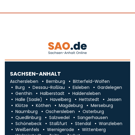
SACHSEN-ANHALT
Aschersleben
Bernburg
Bitterfeld-Wolfen
Burg
Dessau-Roßlau
Eisleben
Gardelegen
Genthin
Halberstadt
Haldensleben
Halle (Saale)
Havelberg
Hettstedt
Jessen
Klötze
Köthen
Magdeburg
Merseburg
Naumburg
Oschersleben
Osterburg
Quedlinburg
Salzwedel
Sangerhausen
Schönebeck
Staßfurt
Stendal
Wanzleben
Weißenfels
Wernigerode
Wittenberg