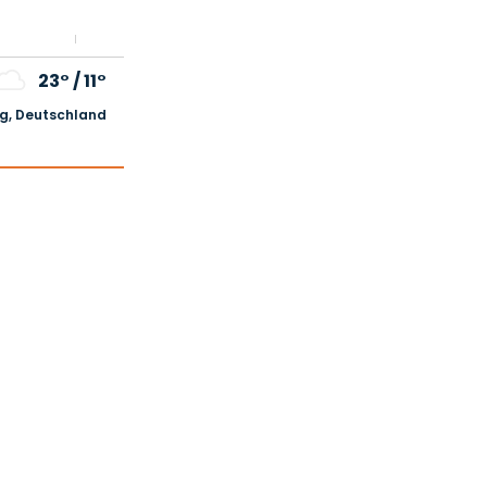
23°
/
11°
, Deutschland