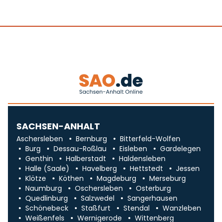
SACHSEN-ANHALT
Aschersleben
Bernburg
Bitterfeld-Wolfen
Burg
Dessau-Roßlau
Eisleben
Gardelegen
Genthin
Halberstadt
Haldensleben
Halle (Saale)
Havelberg
Hettstedt
Jessen
Klötze
Köthen
Magdeburg
Merseburg
Naumburg
Oschersleben
Osterburg
Quedlinburg
Salzwedel
Sangerhausen
Schönebeck
Staßfurt
Stendal
Wanzleben
Weißenfels
Wernigerode
Wittenberg