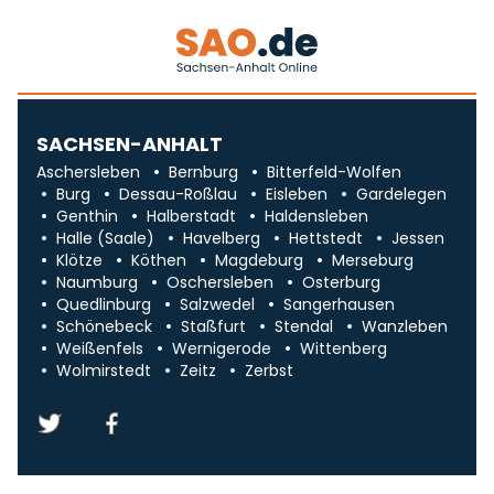
SACHSEN-ANHALT
Aschersleben
Bernburg
Bitterfeld-Wolfen
Burg
Dessau-Roßlau
Eisleben
Gardelegen
Genthin
Halberstadt
Haldensleben
Halle (Saale)
Havelberg
Hettstedt
Jessen
Klötze
Köthen
Magdeburg
Merseburg
Naumburg
Oschersleben
Osterburg
Quedlinburg
Salzwedel
Sangerhausen
Schönebeck
Staßfurt
Stendal
Wanzleben
Weißenfels
Wernigerode
Wittenberg
Wolmirstedt
Zeitz
Zerbst