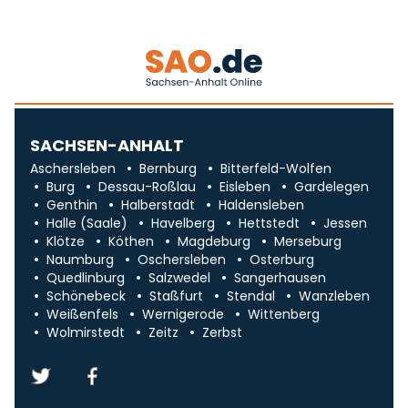
SACHSEN-ANHALT
Aschersleben
Bernburg
Bitterfeld-Wolfen
Burg
Dessau-Roßlau
Eisleben
Gardelegen
Genthin
Halberstadt
Haldensleben
Halle (Saale)
Havelberg
Hettstedt
Jessen
Klötze
Köthen
Magdeburg
Merseburg
Naumburg
Oschersleben
Osterburg
Quedlinburg
Salzwedel
Sangerhausen
Schönebeck
Staßfurt
Stendal
Wanzleben
Weißenfels
Wernigerode
Wittenberg
Wolmirstedt
Zeitz
Zerbst