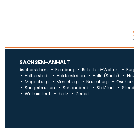
SACHSEN-ANHALT
Aschersleben
Bernburg
Bitterfeld-Wolfen
Bur
Halberstadt
Haldensleben
Halle (Saale)
Ha
Magdeburg
Merseburg
Naumburg
Oschers
Sangerhausen
Schönebeck
Staßfurt
Stend
Wolmirstedt
Zeitz
Zerbst