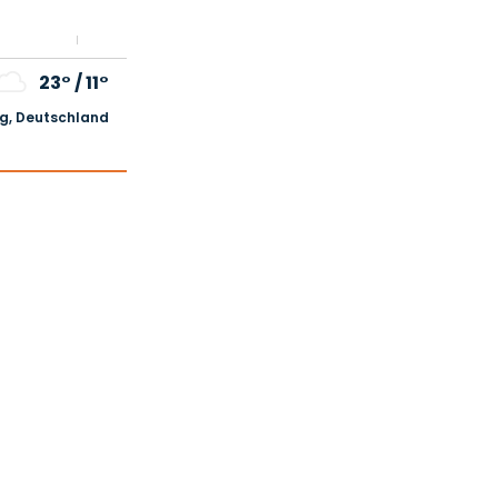
23°
/
11°
, Deutschland