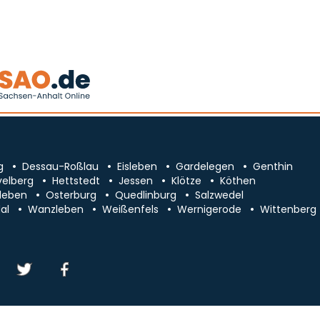
g
Dessau-Roßlau
Eisleben
Gardelegen
Genthin
velberg
Hettstedt
Jessen
Klötze
Köthen
leben
Osterburg
Quedlinburg
Salzwedel
al
Wanzleben
Weißenfels
Wernigerode
Wittenberg