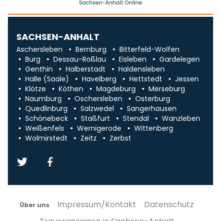
SACHSEN-ANHALT
Aschersleben
Bernburg
Bitterfeld-Wolfen
Burg
Dessau-Roßlau
Eisleben
Gardelegen
Genthin
Halberstadt
Haldensleben
Halle (Saale)
Havelberg
Hettstedt
Jessen
Klötze
Köthen
Magdeburg
Merseburg
Naumburg
Oschersleben
Osterburg
Quedlinburg
Salzwedel
Sangerhausen
Schönebeck
Staßfurt
Stendal
Wanzleben
Weißenfels
Wernigerode
Wittenberg
Wolmirstedt
Zeitz
Zerbst
Impressum/Kontakt
Datenschutz
Über uns