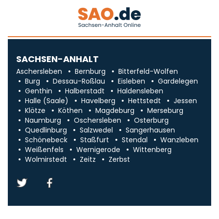
SACHSEN-ANHALT
Aschersleben
Bernburg
Bitterfeld-Wolfen
Burg
Dessau-Roßlau
Eisleben
Gardelegen
Genthin
Halberstadt
Haldensleben
Halle (Saale)
Havelberg
Hettstedt
Jessen
Klötze
Köthen
Magdeburg
Merseburg
Naumburg
Oschersleben
Osterburg
Quedlinburg
Salzwedel
Sangerhausen
Schönebeck
Staßfurt
Stendal
Wanzleben
Weißenfels
Wernigerode
Wittenberg
Wolmirstedt
Zeitz
Zerbst