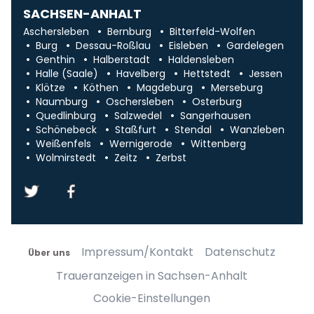
SACHSEN-ANHALT
Aschersleben
Bernburg
Bitterfeld-Wolfen
Burg
Dessau-Roßlau
Eisleben
Gardelegen
Genthin
Halberstadt
Haldensleben
Halle (Saale)
Havelberg
Hettstedt
Jessen
Klötze
Köthen
Magdeburg
Merseburg
Naumburg
Oschersleben
Osterburg
Quedlinburg
Salzwedel
Sangerhausen
Schönebeck
Staßfurt
Stendal
Wanzleben
Weißenfels
Wernigerode
Wittenberg
Wolmirstedt
Zeitz
Zerbst
Impressum/Kontakt
Datenschutz
Über uns
Traueranzeigen in Sachsen-Anhalt
Cookie-Einstellungen