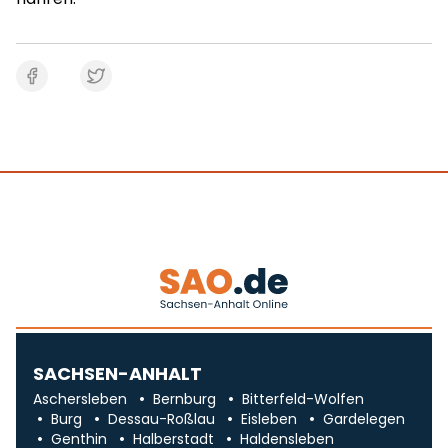
SACHSEN-ANHALT
Aschersleben
Bernburg
Bitterfeld-Wolfen
Burg
Dessau-Roßlau
Eisleben
Gardelegen
Genthin
Halberstadt
Haldensleben