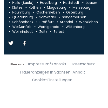
Halle (Saale)
Havelberg
Hettstedt
Jessen
Klötze
Köthen
Magdeburg
Merseburg
Naumburg
Oschersleben
Osterburg
Quedlinburg
Salzwedel
Sangerhausen
Schönebeck
Staßfurt
Stendal
Wanzleben
Weißenfels
Wernigerode
Wittenberg
Wolmirstedt
Zeitz
Zerbst
Impressum/Kontakt
Datenschutz
Über uns
Traueranzeigen in Sachsen-Anhalt
Cookie-Einstellungen