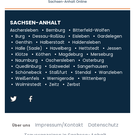
SACHSEN-ANHALT
Aschersleben
Bernburg
Bitterfeld-Wolfen
Burg
Dessau-Roßlau
Eisleben
Gardelegen
Genthin
Halberstadt
Haldensleben
Halle (Saale)
Havelberg
Hettstedt
Jessen
Klötze
Köthen
Magdeburg
Merseburg
Naumburg
Oschersleben
Osterburg
Quedlinburg
Salzwedel
Sangerhausen
Schönebeck
Staßfurt
Stendal
Wanzleben
Weißenfels
Wernigerode
Wittenberg
Wolmirstedt
Zeitz
Zerbst
Impressum/Kontakt
Datenschutz
Über uns