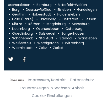
Aschersleben
Bernburg
Bitterfeld-Wolfen
Burg
Dessau-Roßlau
Eisleben
Gardelegen
Genthin
Halberstadt
Haldensleben
Halle (Saale)
Havelberg
Hettstedt
Jessen
Klötze
Köthen
Magdeburg
Merseburg
Naumburg
Oschersleben
Osterburg
Quedlinburg
Salzwedel
Sangerhausen
Schönebeck
Staßfurt
Stendal
Wanzleben
Weißenfels
Wernigerode
Wittenberg
Wolmirstedt
Zeitz
Zerbst
Impressum/Kontakt
Datenschutz
Über uns
Traueranzeigen in Sachsen-Anhalt
Cookie-Einstellungen