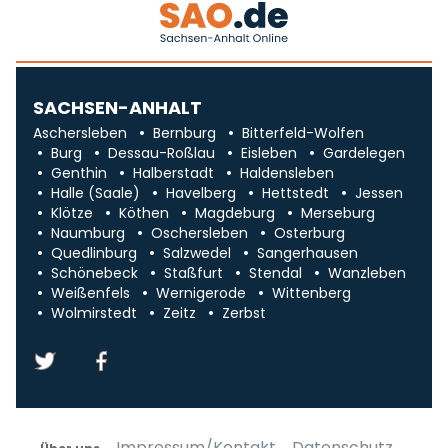
SACHSEN-ANHALT
Aschersleben
Bernburg
Bitterfeld-Wolfen
Burg
Dessau-Roßlau
Eisleben
Gardelegen
Genthin
Halberstadt
Haldensleben
Halle (Saale)
Havelberg
Hettstedt
Jessen
Klötze
Köthen
Magdeburg
Merseburg
Naumburg
Oschersleben
Osterburg
Quedlinburg
Salzwedel
Sangerhausen
Schönebeck
Staßfurt
Stendal
Wanzleben
Weißenfels
Wernigerode
Wittenberg
Wolmirstedt
Zeitz
Zerbst
Impressum/Kontakt
Datenschutz