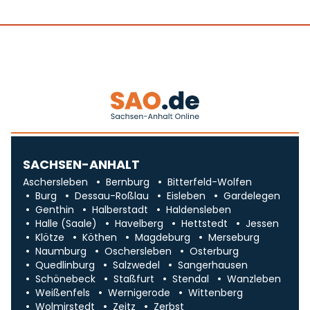
SACHSEN-ANHALT
Aschersleben
Bernburg
Bitterfeld-Wolfen
Burg
Dessau-Roßlau
Eisleben
Gardelegen
Genthin
Halberstadt
Haldensleben
Halle (Saale)
Havelberg
Hettstedt
Jessen
Klötze
Köthen
Magdeburg
Merseburg
Naumburg
Oschersleben
Osterburg
Quedlinburg
Salzwedel
Sangerhausen
Schönebeck
Staßfurt
Stendal
Wanzleben
Weißenfels
Wernigerode
Wittenberg
Wolmirstedt
Zeitz
Zerbst