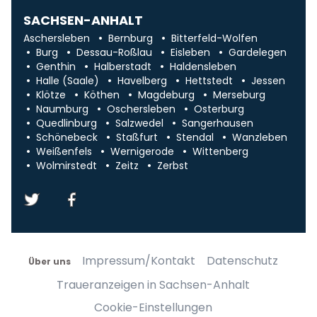
SACHSEN-ANHALT
Aschersleben
Bernburg
Bitterfeld-Wolfen
Burg
Dessau-Roßlau
Eisleben
Gardelegen
Genthin
Halberstadt
Haldensleben
Halle (Saale)
Havelberg
Hettstedt
Jessen
Klötze
Köthen
Magdeburg
Merseburg
Naumburg
Oschersleben
Osterburg
Quedlinburg
Salzwedel
Sangerhausen
Schönebeck
Staßfurt
Stendal
Wanzleben
Weißenfels
Wernigerode
Wittenberg
Wolmirstedt
Zeitz
Zerbst
Impressum/Kontakt
Datenschutz
Über uns
Traueranzeigen in Sachsen-Anhalt
Cookie-Einstellungen