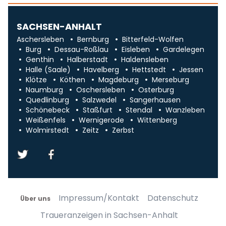
SACHSEN-ANHALT
Aschersleben
Bernburg
Bitterfeld-Wolfen
Burg
Dessau-Roßlau
Eisleben
Gardelegen
Genthin
Halberstadt
Haldensleben
Halle (Saale)
Havelberg
Hettstedt
Jessen
Klötze
Köthen
Magdeburg
Merseburg
Naumburg
Oschersleben
Osterburg
Quedlinburg
Salzwedel
Sangerhausen
Schönebeck
Staßfurt
Stendal
Wanzleben
Weißenfels
Wernigerode
Wittenberg
Wolmirstedt
Zeitz
Zerbst
Impressum/Kontakt
Datenschutz
Über uns
Traueranzeigen in Sachsen-Anhalt