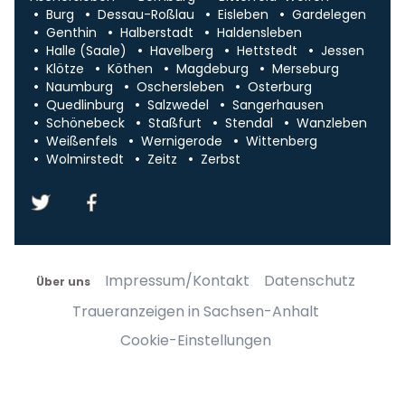
Burg
Dessau-Roßlau
Eisleben
Gardelegen
Genthin
Halberstadt
Haldensleben
Halle (Saale)
Havelberg
Hettstedt
Jessen
Klötze
Köthen
Magdeburg
Merseburg
Naumburg
Oschersleben
Osterburg
Quedlinburg
Salzwedel
Sangerhausen
Schönebeck
Staßfurt
Stendal
Wanzleben
Weißenfels
Wernigerode
Wittenberg
Wolmirstedt
Zeitz
Zerbst
Impressum/Kontakt
Datenschutz
Über uns
Traueranzeigen in Sachsen-Anhalt
Cookie-Einstellungen