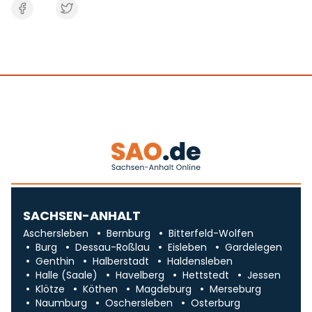
SACHSEN-ANHALT
Aschersleben
Bernburg
Bitterfeld-Wolfen
Burg
Dessau-Roßlau
Eisleben
Gardelegen
Genthin
Halberstadt
Haldensleben
Halle (Saale)
Havelberg
Hettstedt
Jessen
Klötze
Köthen
Magdeburg
Merseburg
Naumburg
Oschersleben
Osterburg