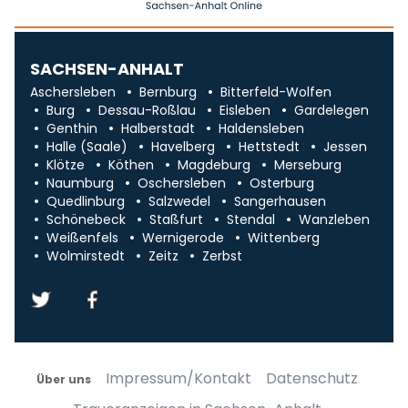
SACHSEN-ANHALT
Aschersleben
Bernburg
Bitterfeld-Wolfen
Burg
Dessau-Roßlau
Eisleben
Gardelegen
Genthin
Halberstadt
Haldensleben
Halle (Saale)
Havelberg
Hettstedt
Jessen
Klötze
Köthen
Magdeburg
Merseburg
Naumburg
Oschersleben
Osterburg
Quedlinburg
Salzwedel
Sangerhausen
Schönebeck
Staßfurt
Stendal
Wanzleben
Weißenfels
Wernigerode
Wittenberg
Wolmirstedt
Zeitz
Zerbst
Impressum/Kontakt
Datenschutz
Über uns