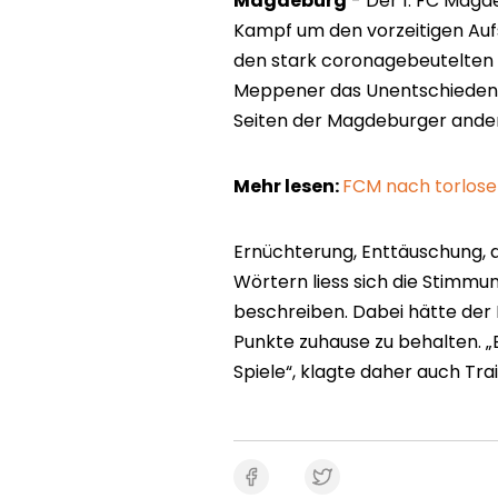
Magdeburg
- Der 1. FC Magd
Kampf um den vorzeitigen Aufst
den stark coronagebeutelten 
Meppener das Unentschieden wi
Seiten der Magdeburger ander
Mehr lesen:
FCM nach torlose
Ernüchterung, Enttäuschung, a
Wörtern liess sich die Stimm
beschreiben. Dabei hätte der
Punkte zuhause zu behalten. „E
Spiele“, klagte daher auch Trai