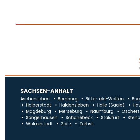
SACHSEN-ANHALT
Aschersleben
Bernburg
Bitterfeld-Wolfen
Bur
Halberstadt
Haldensleben
Halle (Saale)
Ha
Magdeburg
Merseburg
Naumburg
Oschers
Sangerhausen
Schönebeck
Staßfurt
Stend
Wolmirstedt
Zeitz
Zerbst