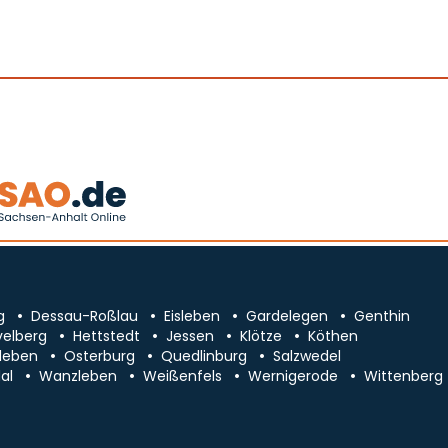
g
Dessau-Roßlau
Eisleben
Gardelegen
Genthin
velberg
Hettstedt
Jessen
Klötze
Köthen
leben
Osterburg
Quedlinburg
Salzwedel
al
Wanzleben
Weißenfels
Wernigerode
Wittenberg