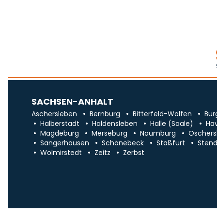
SACHSEN-ANHALT
Aschersleben
Bernburg
Bitterfeld-Wolfen
Bur
Halberstadt
Haldensleben
Halle (Saale)
Ha
Magdeburg
Merseburg
Naumburg
Oschers
Sangerhausen
Schönebeck
Staßfurt
Stend
Wolmirstedt
Zeitz
Zerbst