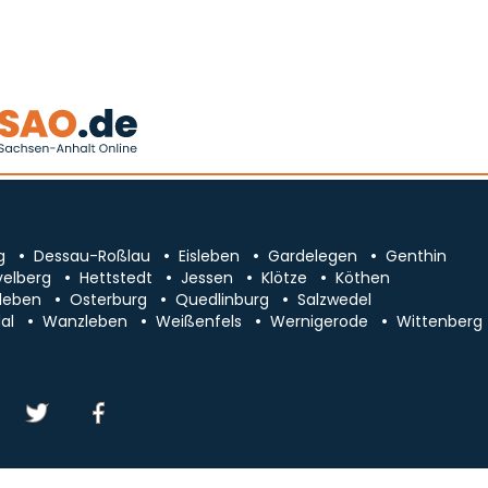
g
Dessau-Roßlau
Eisleben
Gardelegen
Genthin
velberg
Hettstedt
Jessen
Klötze
Köthen
leben
Osterburg
Quedlinburg
Salzwedel
al
Wanzleben
Weißenfels
Wernigerode
Wittenberg