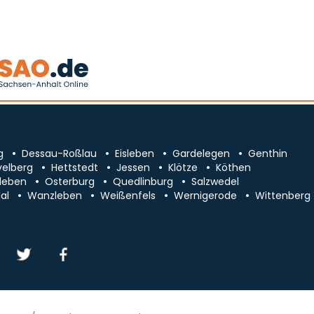
g
Dessau-Roßlau
Eisleben
Gardelegen
Genthin
velberg
Hettstedt
Jessen
Klötze
Köthen
leben
Osterburg
Quedlinburg
Salzwedel
al
Wanzleben
Weißenfels
Wernigerode
Wittenberg