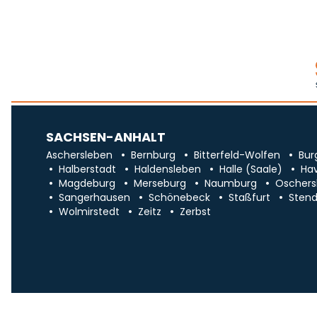
SACHSEN-ANHALT
Aschersleben
Bernburg
Bitterfeld-Wolfen
Bur
Halberstadt
Haldensleben
Halle (Saale)
Ha
Magdeburg
Merseburg
Naumburg
Oschers
Sangerhausen
Schönebeck
Staßfurt
Stend
Wolmirstedt
Zeitz
Zerbst