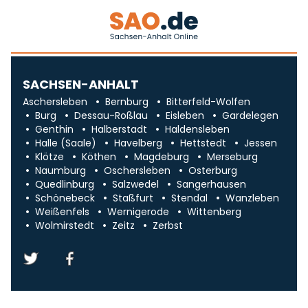
SACHSEN-ANHALT
Aschersleben
Bernburg
Bitterfeld-Wolfen
Burg
Dessau-Roßlau
Eisleben
Gardelegen
Genthin
Halberstadt
Haldensleben
Halle (Saale)
Havelberg
Hettstedt
Jessen
Klötze
Köthen
Magdeburg
Merseburg
Naumburg
Oschersleben
Osterburg
Quedlinburg
Salzwedel
Sangerhausen
Schönebeck
Staßfurt
Stendal
Wanzleben
Weißenfels
Wernigerode
Wittenberg
Wolmirstedt
Zeitz
Zerbst