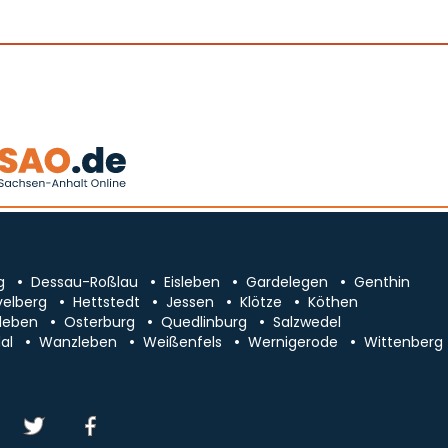
g
Dessau-Roßlau
Eisleben
Gardelegen
Genthin
velberg
Hettstedt
Jessen
Klötze
Köthen
leben
Osterburg
Quedlinburg
Salzwedel
al
Wanzleben
Weißenfels
Wernigerode
Wittenberg