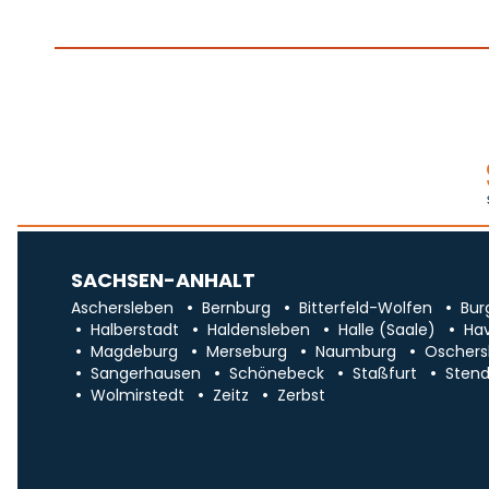
SACHSEN-ANHALT
Aschersleben
Bernburg
Bitterfeld-Wolfen
Bur
Halberstadt
Haldensleben
Halle (Saale)
Ha
Magdeburg
Merseburg
Naumburg
Oschers
Sangerhausen
Schönebeck
Staßfurt
Stend
Wolmirstedt
Zeitz
Zerbst