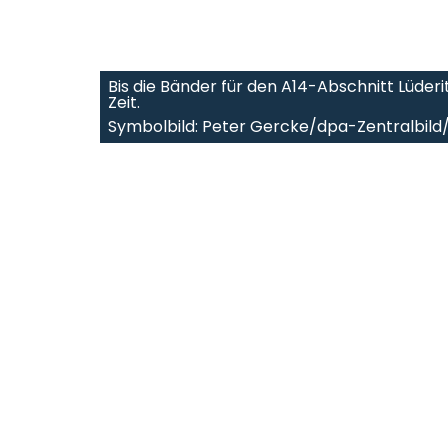
Bis die Bänder für den A14-Abschnitt Lüder
Zeit.
Symbolbild: Peter Gercke/dpa-Zentralbild