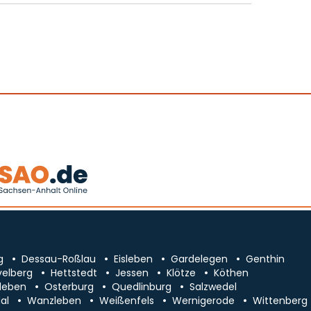
g
Dessau-Roßlau
Eisleben
Gardelegen
Genthin
velberg
Hettstedt
Jessen
Klötze
Köthen
leben
Osterburg
Quedlinburg
Salzwedel
al
Wanzleben
Weißenfels
Wernigerode
Wittenberg