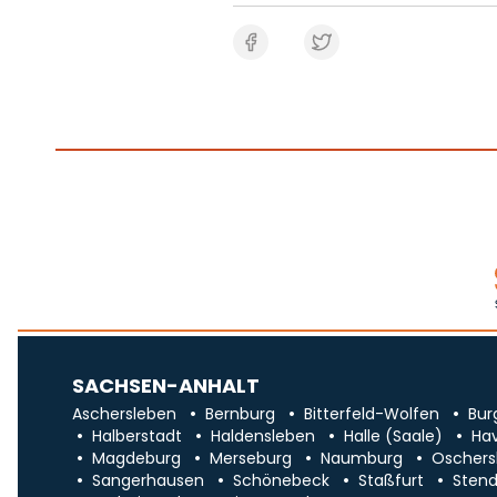
SACHSEN-ANHALT
Aschersleben
Bernburg
Bitterfeld-Wolfen
Bur
Halberstadt
Haldensleben
Halle (Saale)
Ha
Magdeburg
Merseburg
Naumburg
Oschers
Sangerhausen
Schönebeck
Staßfurt
Stend