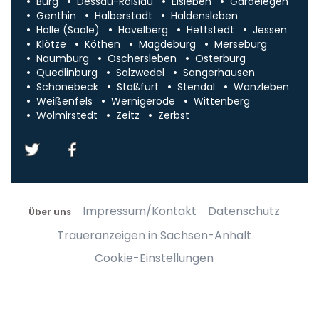
Burg
Dessau-Roßlau
Eisleben
Gardelegen
Genthin
Halberstadt
Haldensleben
Halle (Saale)
Havelberg
Hettstedt
Jessen
Klötze
Köthen
Magdeburg
Merseburg
Naumburg
Oschersleben
Osterburg
Quedlinburg
Salzwedel
Sangerhausen
Schönebeck
Staßfurt
Stendal
Wanzleben
Weißenfels
Wernigerode
Wittenberg
Wolmirstedt
Zeitz
Zerbst
Impressum/Kontakt
Datenschutz
Über uns
Traueranzeigen in Sachsen-Anhalt
Cookie-Einstellungen