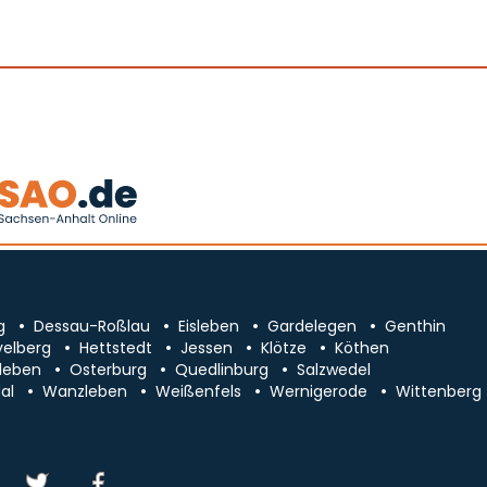
g
Dessau-Roßlau
Eisleben
Gardelegen
Genthin
velberg
Hettstedt
Jessen
Klötze
Köthen
leben
Osterburg
Quedlinburg
Salzwedel
al
Wanzleben
Weißenfels
Wernigerode
Wittenberg