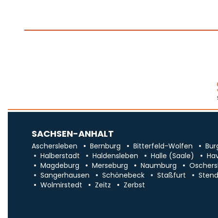
SACHSEN-ANHALT
Aschersleben
Bernburg
Bitterfeld-Wolfen
Bur
Halberstadt
Haldensleben
Halle (Saale)
Ha
Magdeburg
Merseburg
Naumburg
Oschers
Sangerhausen
Schönebeck
Staßfurt
Stend
Wolmirstedt
Zeitz
Zerbst