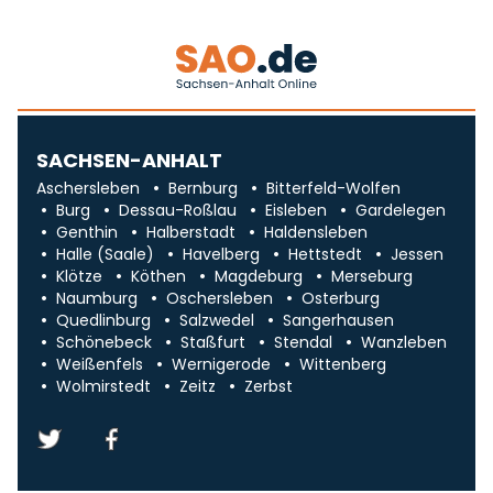
SACHSEN-ANHALT
Aschersleben
Bernburg
Bitterfeld-Wolfen
Burg
Dessau-Roßlau
Eisleben
Gardelegen
Genthin
Halberstadt
Haldensleben
Halle (Saale)
Havelberg
Hettstedt
Jessen
Klötze
Köthen
Magdeburg
Merseburg
Naumburg
Oschersleben
Osterburg
Quedlinburg
Salzwedel
Sangerhausen
Schönebeck
Staßfurt
Stendal
Wanzleben
Weißenfels
Wernigerode
Wittenberg
Wolmirstedt
Zeitz
Zerbst