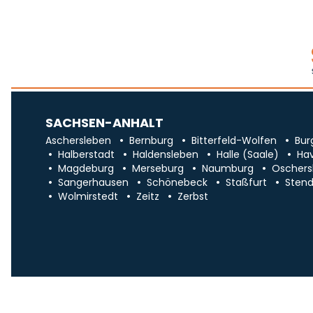
SACHSEN-ANHALT
Aschersleben
Bernburg
Bitterfeld-Wolfen
Bur
Halberstadt
Haldensleben
Halle (Saale)
Ha
Magdeburg
Merseburg
Naumburg
Oschers
Sangerhausen
Schönebeck
Staßfurt
Stend
Wolmirstedt
Zeitz
Zerbst
Impr
Über uns