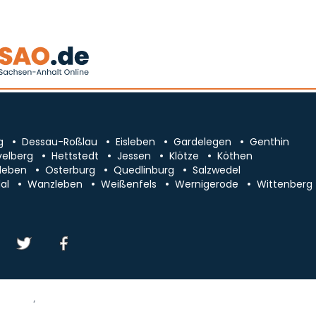
g
Dessau-Roßlau
Eisleben
Gardelegen
Genthin
velberg
Hettstedt
Jessen
Klötze
Köthen
leben
Osterburg
Quedlinburg
Salzwedel
al
Wanzleben
Weißenfels
Wernigerode
Wittenberg
essum/Kontakt
Datenschutz